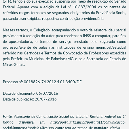
(STF), tendo sido sua execução suspensa por meio de resolução do Senado
Federal. Apenas com a edição da Lei nº 10.887/2004 os ocupantes de
referidos cargos tornaram-se segurados obrigatórios da Previdência Social,
passando a ser exigida a respectiva contribuição previdenciária.
Nesses termos, o Colegiado, acompanhando o voto da relatora, deu parcial
provimento à apelação do autor para condenar o INSS a computar, para fins
de aposentadoria, o tempo de serviço prestado pelo segurado como
professor/agente de aulas nas instituições de ensino municipal/estadual
referido nas Certidões e Termos de Convocação de Professores expedidas
pela Prefeitura Municipal de Paineiras/MG e pela Secretaria de Estado de
Minas Gerais.
Processo nº: 0018826-74.2012.4.01.3400/DF
Data de julgamento: 06/07/2016
Data de publicação: 20/07/2016
Fonte: Assessoria de Comunicação Social do Tribunal Regional Federal da 1ª
Região disponível em: http://portal.trf1.jus.br/portaltrf1/comunicacao-
social/imprensa/noticias/decisao-contagem-de-tempo-de-mandato-eletivo-